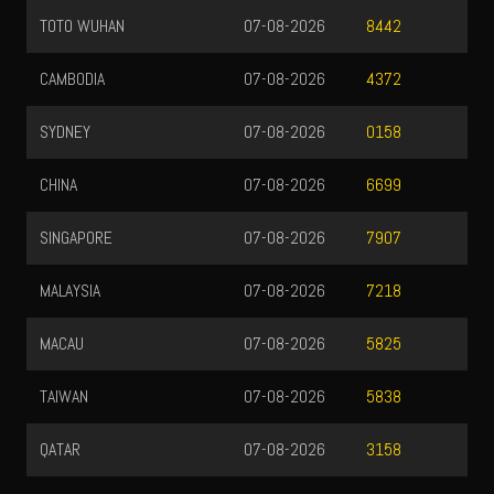
TOTO WUHAN
07-08-2026
8442
CAMBODIA
07-08-2026
4372
SYDNEY
07-08-2026
0158
CHINA
07-08-2026
6699
SINGAPORE
07-08-2026
7907
MALAYSIA
07-08-2026
7218
MACAU
07-08-2026
5825
TAIWAN
07-08-2026
5838
QATAR
07-08-2026
3158