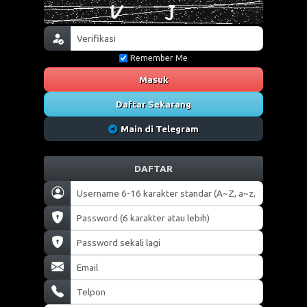
Remember Me
Masuk
Daftar Sekarang
Main di Telegram
DAFTAR