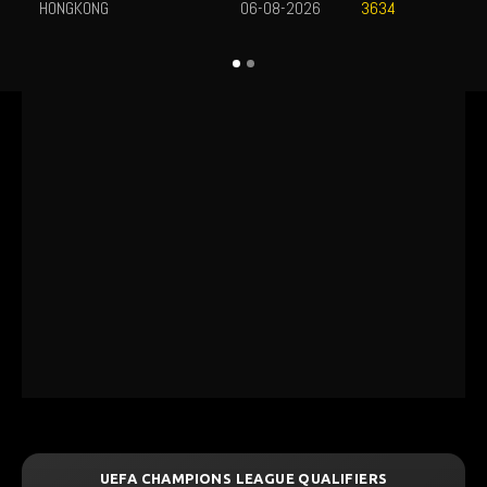
HONGKONG
06-08-2026
3634
UEFA CHAMPIONS LEAGUE QUALIFIERS
U